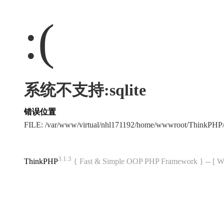
:(
系统不支持:sqlite
错误位置
FILE: /var/www/virtual/nhl171192/home/wwwroot/ThinkPHP/
3.1.3
ThinkPHP
{ Fast & Simple OOP PHP Framework } -- 