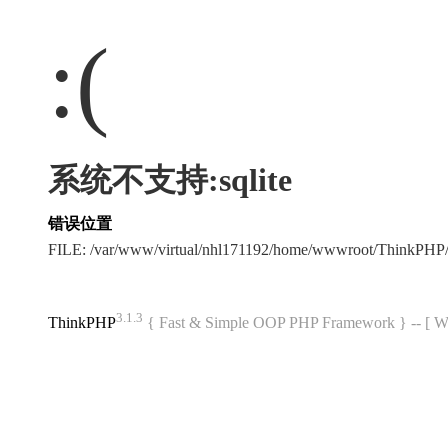
:(
系统不支持:sqlite
错误位置
FILE: /var/www/virtual/nhl171192/home/wwwroot/ThinkPHP/
3.1.3
ThinkPHP
{ Fast & Simple OOP PHP Framework } -- 