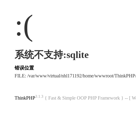
:(
系统不支持:sqlite
错误位置
FILE: /var/www/virtual/nhl171192/home/wwwroot/ThinkPHP/
3.1.3
ThinkPHP
{ Fast & Simple OOP PHP Framework } -- 