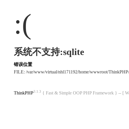
:(
系统不支持:sqlite
错误位置
FILE: /var/www/virtual/nhl171192/home/wwwroot/ThinkPHP/
3.1.3
ThinkPHP
{ Fast & Simple OOP PHP Framework } -- 