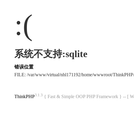
:(
系统不支持:sqlite
错误位置
FILE: /var/www/virtual/nhl171192/home/wwwroot/ThinkPHP/
3.1.3
ThinkPHP
{ Fast & Simple OOP PHP Framework } -- 