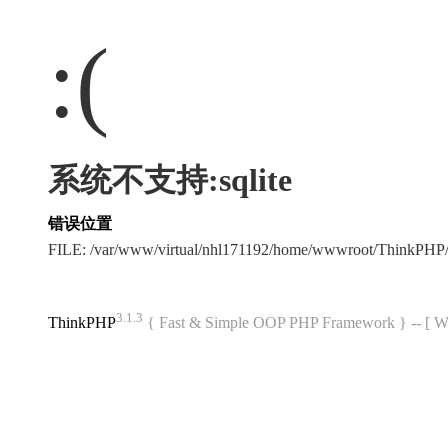
:(
系统不支持:sqlite
错误位置
FILE: /var/www/virtual/nhl171192/home/wwwroot/ThinkPHP/
3.1.3
ThinkPHP
{ Fast & Simple OOP PHP Framework } -- 