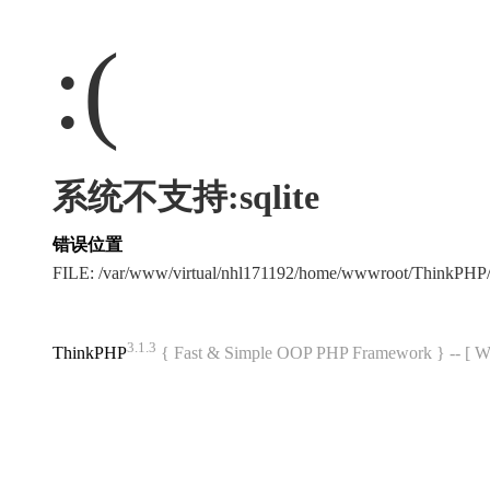
:(
系统不支持:sqlite
错误位置
FILE: /var/www/virtual/nhl171192/home/wwwroot/ThinkPHP/
3.1.3
ThinkPHP
{ Fast & Simple OOP PHP Framework } -- 