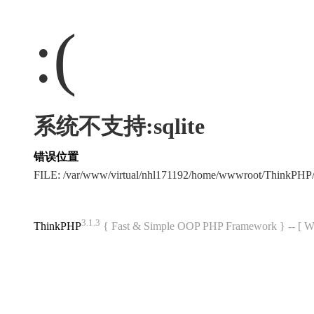
:(
系统不支持:sqlite
错误位置
FILE: /var/www/virtual/nhl171192/home/wwwroot/ThinkPHP/
3.1.3
ThinkPHP
{ Fast & Simple OOP PHP Framework } -- 