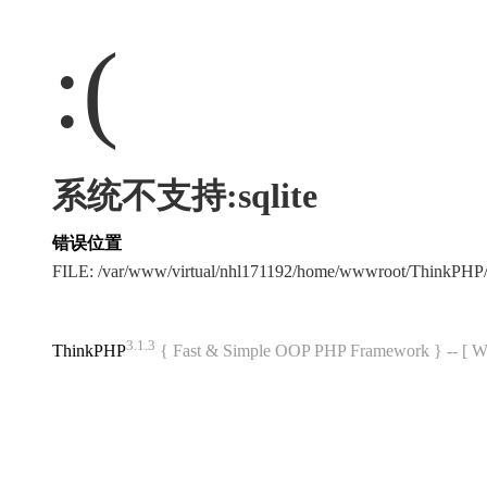
:(
系统不支持:sqlite
错误位置
FILE: /var/www/virtual/nhl171192/home/wwwroot/ThinkPHP/
3.1.3
ThinkPHP
{ Fast & Simple OOP PHP Framework } -- 