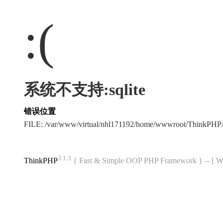
:(
系统不支持:sqlite
错误位置
FILE: /var/www/virtual/nhl171192/home/wwwroot/ThinkPHP/
3.1.3
ThinkPHP
{ Fast & Simple OOP PHP Framework } -- 