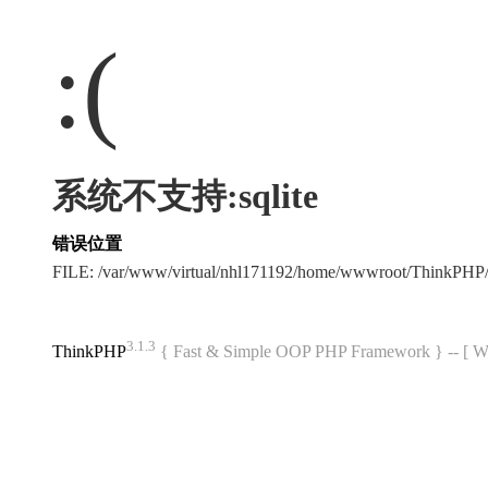
:(
系统不支持:sqlite
错误位置
FILE: /var/www/virtual/nhl171192/home/wwwroot/ThinkPHP/
3.1.3
ThinkPHP
{ Fast & Simple OOP PHP Framework } -- 